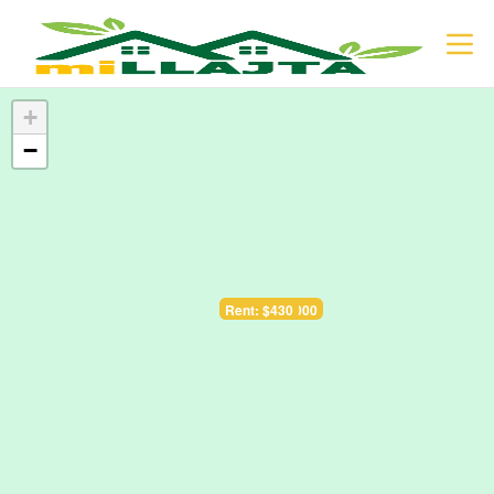
+
−
Sale: $128.000
Rent: $430