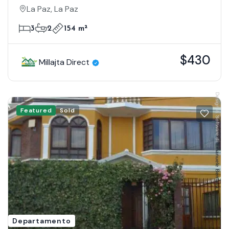
La Paz, La Paz
3
2
154 m²
$430
Millajta Direct
Design & Software di
Featured
Sold
Emanuele Bernava
Departamento