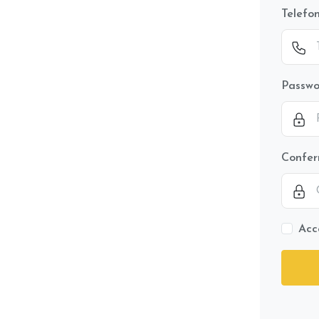
Telefon
Passw
Confe
Acce