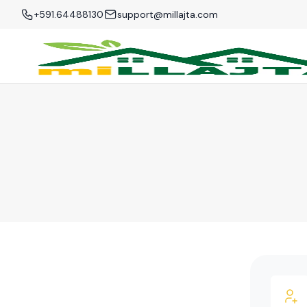
+591.64488130
support@millajta.com