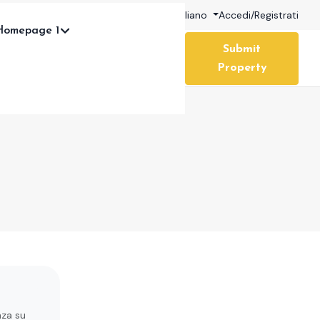
My Wishlist (
0
)
USD
Italiano
Accedi
/
Registrati
Homepage 1
Submit
Property
nza su